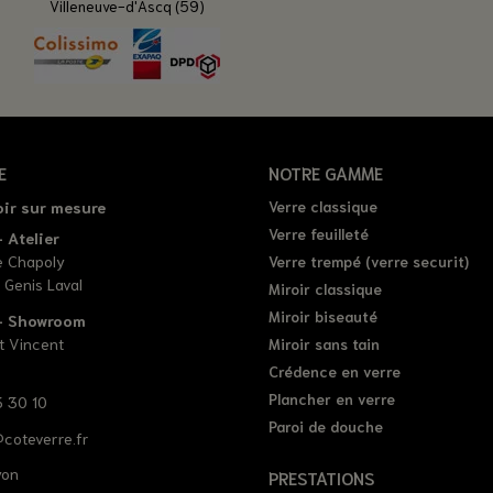
Villeneuve-d'Ascq (59)
E
NOTRE GAMME
oir sur mesure
Verre classique
Verre feuilleté
 Atelier
e Chapoly
Verre trempé (verre securit)
 Genis Laval
Miroir classique
Miroir biseauté
 - Showroom
t Vincent
Miroir sans tain
Crédence en verre
Plancher en verre
 30 10
Paroi de douche
coteverre.fr
yon
PRESTATIONS