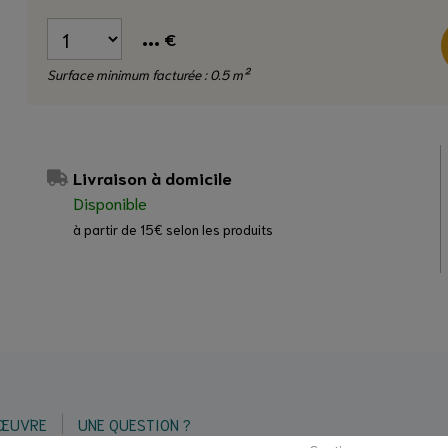
...
€
Surface minimum facturée : 0.5 m²
Livraison à domicile
Disponible
à partir de 15€ selon les produits
 ŒUVRE
UNE QUESTION ?