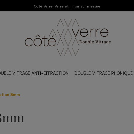
Côté Verre, Verre et miroir sur mesure
UBLE VITRAGE ANTI-EFFRACTION
DOUBLE VITRAGE PHONIQUE
action 8mm
RE DOUBLE VITRAGE
RE DOUBLE VITRAGE
RE DOUBLE VITRAGE
 accessoires
 accessoires
 accessoires
n 8mm