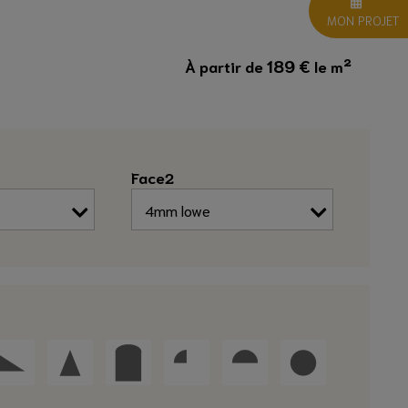
MON PROJET
189
€
À partir de
le m²
Face2