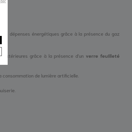
pter
 les dépenses énergétiques grâce à la présence du gaz
ns extérieures grâce à la présence d'un
verre feuilleté
a consommation de lumière artificielle.
uiserie.