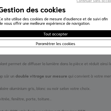
Continuer sans acce
Gestion des cookies
 et isolation !
Ce site utilise des cookies de mesure d'audience et de suivi afin
de vous offrir une meilleure expérience de navigation.
 chauffage avec ce
double vitrage sur mesure
qui minimise
Tout accepter
Paramètrer les cookies
 anti-effraction
qui vous protège des éventuelles agressio
lant permet de diffuser la lumière dans la pièce et réduit ainsi l
up sûr un
double vitrage sur mesure
qui convient à votre men
aire aluminium gris, blanc ou noir selon votre choix.
vitrée, fenêtre, porte, toiture...
st de 82% et le facteur solaire est d'environ 65%.