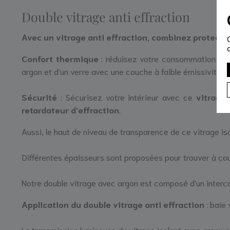
Double vitrage anti effraction
Avec un vitrage anti effraction, combinez protection
Confort thermique
: réduisez votre consommation de
argon et d'un verre avec une couche à faible émissivité.
Sécurité
: Sécurisez votre intérieur avec ce
vitrage
retardateur d'effraction
.
Aussi, le haut de niveau de transparence de ce vitrage iso
Différentes épaisseurs sont proposées pour trouver à co
Notre double vitrage avec argon est composé d'un intercal
Application du double vitrage anti effraction
: baie 
La transmission lumineuse du vitrage isolant avec argon e