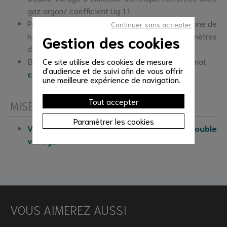
gaz argon/ coefficient Ug 1.1
Pour obtenir un double vitrage destiné à une zone de
Continuer sans accepter
haute montagne ( à partir de 1000 mètres
Gestion des cookies
d’altitude) :
contactez-nous
Besoin d’un double vitrage grand format :
Ce site utilise des cookies de mesure
d'audience et de suivi afin de vous offrir
contactez-nous
une meilleure expérience de navigation.
Tout accepter
MISE EN ŒUVRE
Paramètrer les cookies
Voir nos tutoriels de mise en œuvre du double
vitrage
VOUS AIMEREZ AUSSI