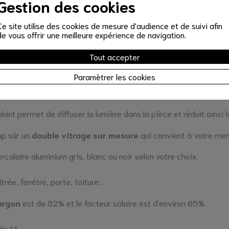
Gestion des cookies
Ce site utilise des cookies de mesure d'audience et de suivi afin
de vous offrir une meilleure expérience de navigation.
auffage avec ce double vitrage sur mesure qui minimise les d
Tout accepter
 anti-effraction qui vous protège des éventuelles agressio
Paramètrer les cookies
lant permet de diffuser la lumière dans la pièce et réduit ainsi l
up sûr un
double vitrage sur mesure
qui convient à votre men
calaire aluminium gris, blanc ou noir selon votre choix.
rée, fenêtre, porte, toiture...
argon
est de 82% et le facteur solaire est d'environ 65%.
e 1.1.