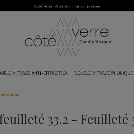
Côté Verre, Verre et miroir sur mesure
UBLE VITRAGE ANTI-EFFRACTION
DOUBLE VITRAGE PHONIQUE
 thermique
RE DOUBLE VITRAGE
RE DOUBLE VITRAGE
RE DOUBLE VITRAGE
 accessoires
 accessoires
 accessoires
euilleté 33.2 - Feuilleté 