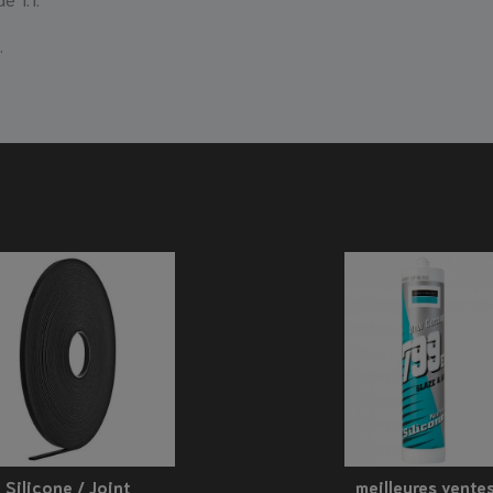
.
Silicone / Joint
meilleures vente