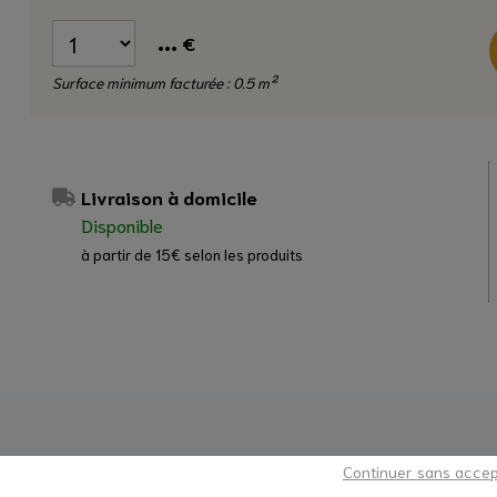
...
€
Surface minimum facturée : 0.5 m²
Livraison à domicile
Disponible
à partir de 15€ selon les produits
 ŒUVRE
UNE QUESTION ?
Continuer sans acce