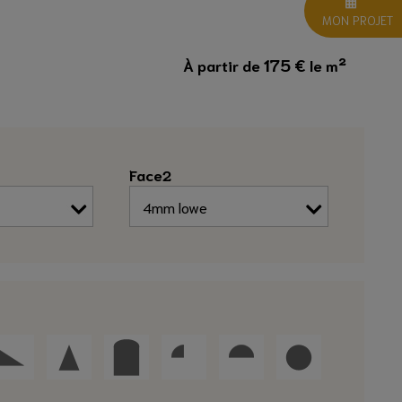
MON PROJET
175
€
À partir de
le m²
Face2