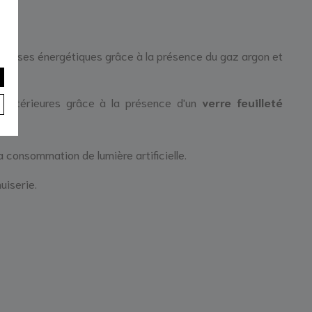
épenses énergétiques grâce à la présence du gaz argon et
ns extérieures grâce à la présence d'un
verre feuilleté
a consommation de lumière artificielle.
uiserie.