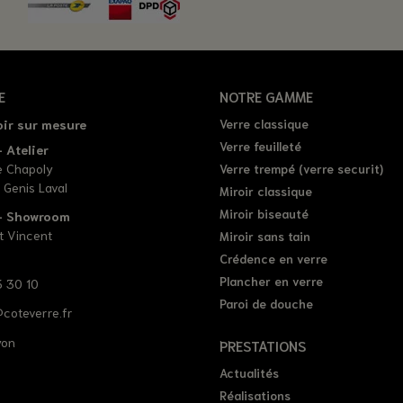
E
NOTRE GAMME
oir sur mesure
Verre classique
Verre feuilleté
 Atelier
e Chapoly
Verre trempé (verre securit)
 Genis Laval
Miroir classique
Miroir biseauté
 - Showroom
t Vincent
Miroir sans tain
Crédence en verre
Plancher en verre
 30 10
Paroi de douche
coteverre.fr
yon
PRESTATIONS
Actualités
Réalisations