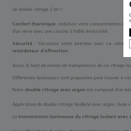
Un double vitrage 2 en 1 :
Confort thermique
: réduisez votre consommation de ch
d'un verre avec une couche à faible émissivité.
Sécurité
: Sécurisez votre intérieur avec ce vitrage
retardateur d'effraction
.
Aussi, le haut de niveau de transparence de ce vitrage iso
Différentes épaisseurs sont proposées pour trouver à co
Notre
double vitrage avec argon
est composé d'un inter
Application du double vitrage feuilleté avec argon : baie vit
La
transmission lumineuse du vitrage isolant avec 
Le coefficient Ug de notre vitrage isolant avec argon est d