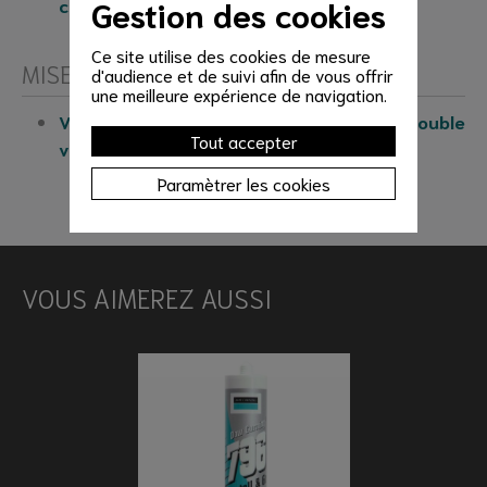
Gestion des cookies
contactez-nous
Ce site utilise des cookies de mesure
MISE EN ŒUVRE
d'audience et de suivi afin de vous offrir
une meilleure expérience de navigation.
Voir nos tutoriels de mise en œuvre du double
Tout accepter
vitrage
Paramètrer les cookies
VOUS AIMEREZ AUSSI