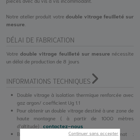
pièces avec du vis à vis incommodant.
Notre atelier produit votre
double vitrage feuilleté sur
mesure
.
DÉLAI DE FABRICATION
Votre
double vitrage feuilleté sur mesure
nécessite
un délai de production de 8 jours
INFORMATIONS TECHNIQUES
Double vitrage à isolation thermique renforcée avec
gaz argon/ coefficient Ug 1.1
Pour obtenir un double vitrage destiné à une zone de
haute montagne ( à partir de 1000 mètres
d’altitude) :
contactez-nous
Continuer sans accepter
Besoin d’un double vitrage grand format :