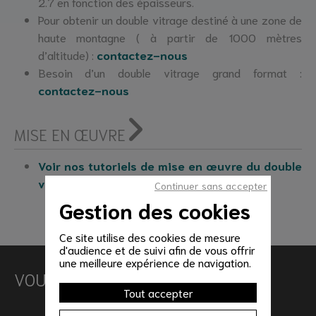
2.7 en fonction des épaisseurs.
Pour obtenir un double vitrage destiné à une zone de
haute montagne ( à partir de 1000 mètres
d’altitude) :
contactez-nous
Besoin d’un double vitrage grand format :
contactez-nous
MISE EN ŒUVRE
Voir nos tutoriels de mise en œuvre du double
vitrage
Continuer sans accepter
Gestion des cookies
Ce site utilise des cookies de mesure
d'audience et de suivi afin de vous offrir
une meilleure expérience de navigation.
VOUS AIMEREZ AUSSI
Tout accepter