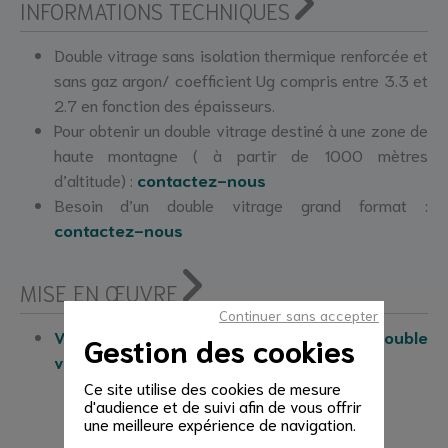
INFORMATIONS TECHNIQUES
Double vitrage sans isolation thermique renforcée et
sans gaz argon/ coefficient Ug compris entre 3.3 et
2.7 en fonction des épaisseurs.
Pour obtenir un double vitrage destiné à une zone de
haute montagne ( à partir de 1000 mètres
d’altitude) :
contactez-nous
Besoin d’un double vitrage grand format :
contactez-nous
MISE EN ŒUVRE
Continuer sans accepter
Voir nos tutoriels de mise en œuvre du double
Gestion des cookies
vitrage
Ce site utilise des cookies de mesure
d'audience et de suivi afin de vous offrir
une meilleure expérience de navigation.