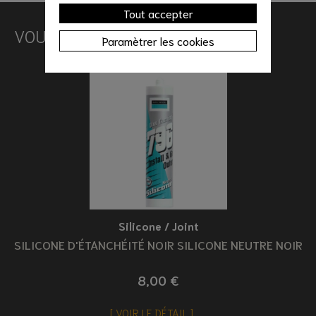
Tout accepter
VOUS AIMEREZ AUSSI
Paramètrer les cookies
Silicone / Joint
SILICONE D'ÉTANCHÉITÉ NOIR SILICONE NEUTRE NOIR
8,00 €
VOIR LE DÉTAIL