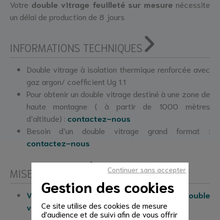
Votre
double vitrage feuilleté sur mesure
nécessite
un délai de production de 8 jours
INFORMATIONS TECHNIQUES
Double vitrage à isolation thermique renforcée avec
gaz argon/ coefficient Ug 1.1
Pour obtenir un double vitrage destiné à une zone de
haute montagne ( à partir de 1000 mètres
d’altitude) :
contactez-nous
Besoin d’un double vitrage grand format :
contactez-nous
Continuer sans accepter
MISE EN ŒUVRE
Gestion des cookies
Voir nos tutoriels de mise en œuvre du double
Ce site utilise des cookies de mesure
vitrage
d'audience et de suivi afin de vous offrir