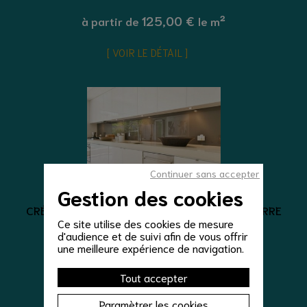
125,00 €
à partir de
le m²
VOIR LE DÉTAIL
Continuer sans accepter
Gestion des cookies
Crédence en Verre Classique
CRÉDENCE VERRE SUR MESURE CRÉDENCE VERRE
TAUPE 6 MM
Ce site utilise des cookies de mesure
d'audience et de suivi afin de vous offrir
169,00 €
une meilleure expérience de navigation.
à partir de
le m²
Tout accepter
VOIR LE DÉTAIL
Paramètrer les cookies