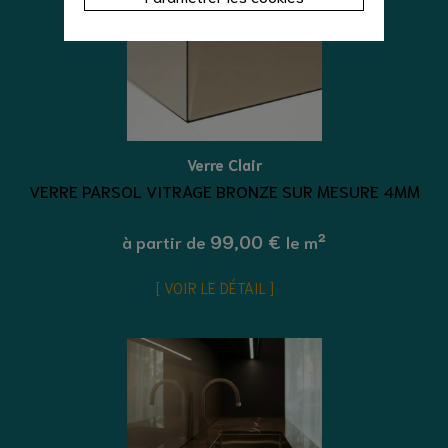
Verre Clair
VERRE PARSOL VITRAGE BRONZE SUR MESURE 4MM
99,00 €
à partir de
le m²
VOIR LE DÉTAIL