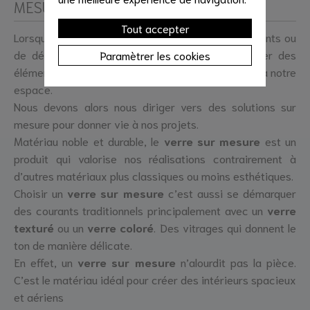
MESURE ?
Tout accepter
Lorsqu’on se lance dans des travaux d’aménagements ou
de décoration il est parfois impossible de trouver des
Paramètrer les cookies
éléments de dimensions standards qui s’adaptent à notre
espace.
Nous devons alors nous diriger vers des solutions sur
mesure pour donner vie à nos projets.
Matériau noble et durable, le
verre sur mesure
est un
produit qui valorise nos réalisations contrairement à
d’autres matériaux plus classiques ou moins esthétiques.
Choisir un
verre sur mesure
c’est aussi se démarquer
des courants traditionnels principalement avec un
verre
texturé
ou un
verre coloré
. Des vitrages qui donnent le
ton de manière délicate.
En effet, un
verre sur mesure
n’alourdit pas la pièce.
C’est le matériau idéal pour créer des intérieurs spacieux
et aériens