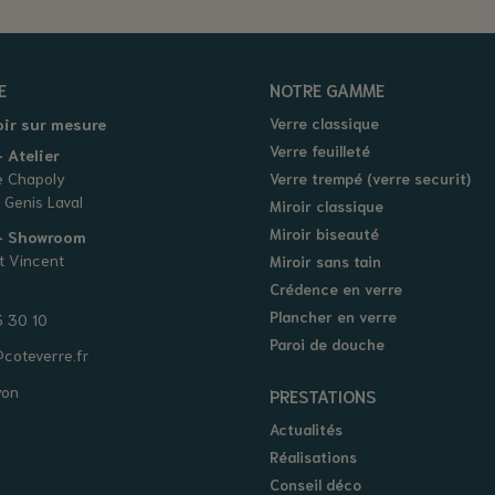
E
NOTRE GAMME
oir sur mesure
Verre classique
Verre feuilleté
 Atelier
e Chapoly
Verre trempé (verre securit)
 Genis Laval
Miroir classique
Miroir biseauté
 - Showroom
t Vincent
Miroir sans tain
Crédence en verre
Plancher en verre
 30 10
Paroi de douche
coteverre.fr
yon
PRESTATIONS
Actualités
Réalisations
Conseil déco