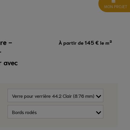
MON PROJET
re -
145
€
À partir de
le m²
r
r avec