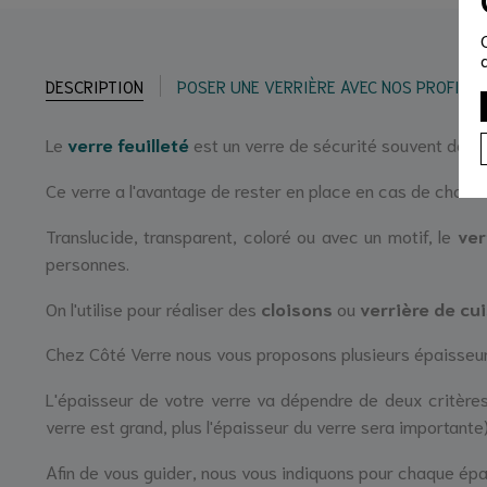
DESCRIPTION
POSER UNE VERRIÈRE AVEC NOS PROFILÉS
Le
verre feuilleté
est un verre de sécurité souvent désig
Ce verre a l'avantage de rester en place en cas de choc 
Translucide, transparent, coloré ou avec un motif, le
ver
personnes.
On l'utilise pour réaliser des
cloisons
ou
verrière de cu
Chez Côté Verre nous vous proposons plusieurs épaisseurs
L'épaisseur de votre verre va dépendre de deux critères 
verre est grand, plus l'épaisseur du verre sera importante)
Afin de vous guider, nous vous indiquons pour chaque épa