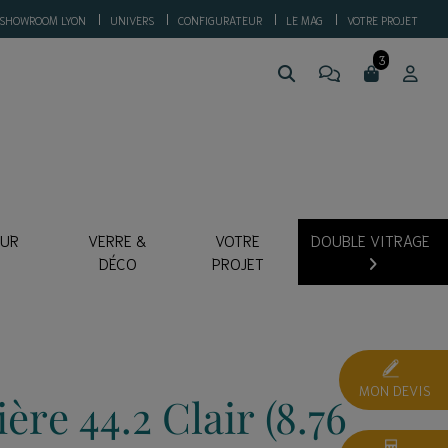
SHOWROOM LYON
UNIVERS
CONFIGURATEUR
LE MAG
VOTRE PROJET
SUR
VERRE &
VOTRE
DOUBLE VITRAGE
DÉCO
PROJET
MON DEVIS
ère 44.2 Clair (8.76