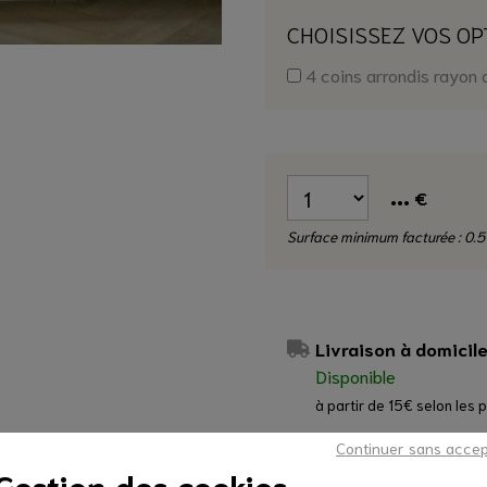
CHOISISSEZ VOS OP
4 coins arrondis rayon
...
€
Surface minimum facturée : 0.5
Livraison à domicil
Disponible
à partir de 15€ selon les 
Continuer sans acce
Gestion des cookies