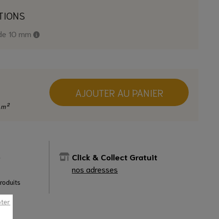
TIONS
 de 10 mm
AJOUTER AU PANIER
 m²
e
Click & Collect Gratuit
nos adresses
produits
pter