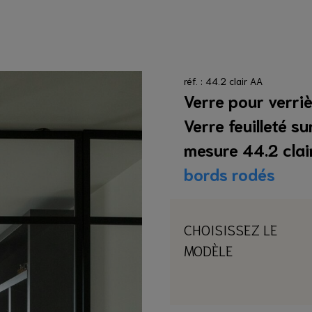
ION
marquise
oiture
arde Corps en Verre
rre
rre sur mesure
mesure
cone d'étanchéité clair
réf. : 44.2 clair AA
cone d'étanchéité clair
 mesure
0 €
Verre pour verriè
0 €
JOUTER
Verre feuilleté su
OUTER
mesure 44.2 clai
bords rodés
CHOISISSEZ LE
MODÈLE