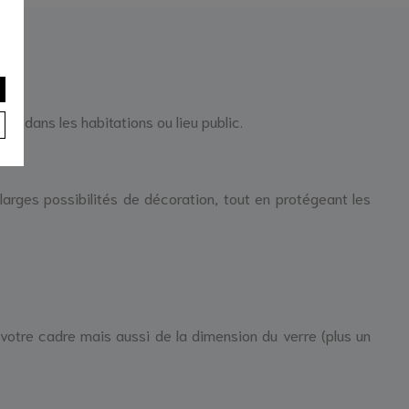
vent dans les habitations ou lieu public.
aux.
larges possibilités de décoration, tout en protégeant les
 votre cadre mais aussi de la dimension du verre (plus un