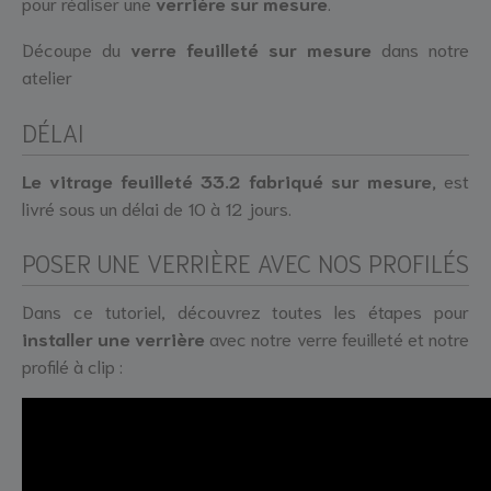
pour réaliser une
verrière sur mesure
.
Découpe du
verre feuilleté sur mesure
dans notre
atelier
DÉLAI
Le vitrage feuilleté 33.2 fabriqué sur mesure,
est
livré sous un délai de 10 à 12 jours.
POSER UNE VERRIÈRE AVEC NOS PROFILÉS
Dans ce tutoriel, découvrez toutes les étapes pour
installer une verrière
avec notre verre feuilleté et notre
profilé à clip :