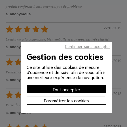
produit conforme à mes attentes, pas de problème
a. anonymous
22/10/2019
Conforme à la commande, bien emballé et transporteur très réactif
Continuer sans accepter
a. anonymous
Gestion des cookies
05/03/2019
Ce site utilise des cookies de mesure
d'audience et de suivi afin de vous offrir
Produit conforme
une meilleure expérience de navigation.
a. anonymous
Tout accepter
21/10/2018
Paramètrer les cookies
Verre de très bonne qualité
a. anonymous
13/09/2018