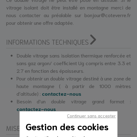
vitrage isolant doit être installé en montagne merci de
nous contacter au préalable sur bonjour@coteverre.fr
pour obtenir une offre adaptée.
INFORMATIONS TECHNIQUES
Double vitrage sans isolation thermique renforcée et
sans gaz argon/ coefficient Ug compris entre 3.3 et
2.7 en fonction des épaisseurs.
Pour obtenir un double vitrage destiné à une zone de
haute montagne ( à partir de 1000 mètres
d’altitude) :
contactez-nous
Besoin d’un double vitrage grand format :
contactez-nous
Continuer sans accepter
Gestion des cookies
MISE EN ŒUVRE