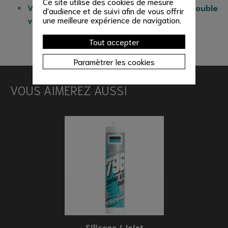
Ce site utilise des cookies de mesure
Voir nos tutoriels de mise en œuvre du double
d'audience et de suivi afin de vous offrir
une meilleure expérience de navigation.
vitrage
Tout accepter
Paramètrer les cookies
VOUS AIMEREZ AUSSI
Silicone / Joint