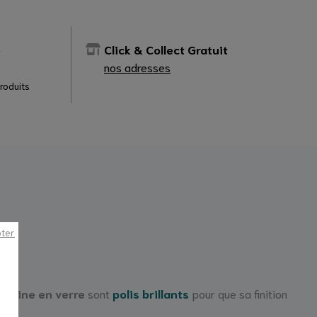
e
Click & Collect Gratuit
nos adresses
produits
pter
uisine en verre
sont
p
olis brillants
pour que sa finition