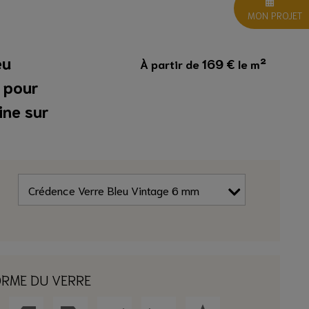
MON PROJET
eu
169
€
À partir de
le m²
 pour
ine sur
ORME DU VERRE