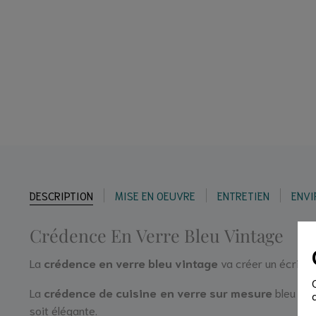
DESCRIPTION
MISE EN OEUVRE
ENTRETIEN
ENV
Crédence En Verre Bleu Vintage
La
crédence en verre bleu vintage
va créer un écrin b
La
crédence de cuisine en verre sur mesure
bleu vin
soit élégante.