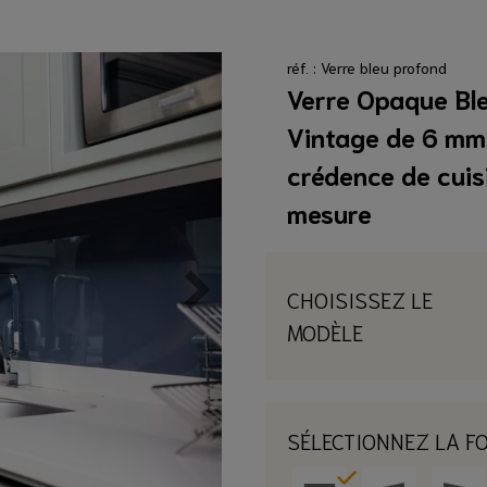
ION
marquise
oiture
arde Corps en Verre
rre
réf. : Verre bleu profond
rre sur mesure
Verre Opaque Bl
mesure
cone d'étanchéité clair
Vintage de 6 mm
cone d'étanchéité clair
 mesure
0 €
0 €
crédence de cuis
JOUTER
OUTER
mesure
CHOISISSEZ LE
MODÈLE
SÉLECTIONNEZ LA F