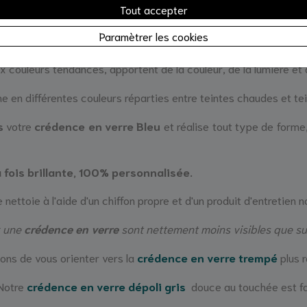
Tout accepter
BEL du fabricant AGC
.
Un gage de qualité, car ces
créden
Paramètrer les cookies
.
 couleurs tendances, apportent de la couleur, de la lumière et d
ne en différentes couleurs réparties entre teintes chaudes et tei
s
votre
crédence en verre Bleu
et réalise tout type de form
 fois brillante, 100% personnalisée.
 nettoie à l'aide d'un chiffon propre et d'un produit d'entretien n
r une
crédence en verre
sont nettement moins visibles que sur 
lons de vous orienter vers la
crédence en verre trempé
plus 
 Notre
crédence en verre dépoli gris
douce au touchée est fai