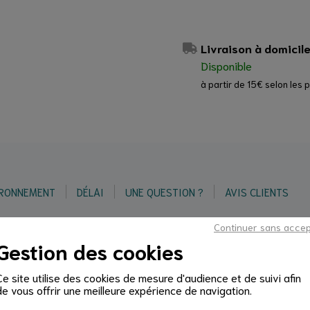
Livraison à domicil
Disponible
à partir de 15€ selon les 
IRONNEMENT
DÉLAI
UNE QUESTION ?
AVIS CLIENTS
Continuer sans acce
Gestion des cookies
leu marine dans votre cuisine, évoquant l'immensité de l'océan.
Ce site utilise des cookies de mesure d'audience et de suivi afin
tage fait 6 mm d'épaisseur. Tous les bords de la
crédence de c
de vous offrir une meilleure expérience de navigation.