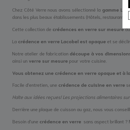
Chez Côté Verre nous avons sélectionné la
gamme LACO
dans les plus beaux établissements (Hôtels, restaurants...)
Cette collection de
crédences en verre sur mesure
aux
La
crédence en
verre Lacobel est
opaque
et se décli
Notre atelier de fabrication
découpe à vos dimension
ainsi un
verre sur mesure
pour votre cuisine.
Vous obtenez u
ne crédence en verre opaque et à la
Facile d'entretien, une
crédence de cuisine en verre
se
Halte aux idées reçues! Les projections alimentaires su
Derrière une plaque de cuisson au gaz, nous vous conseil
Besoin d'une
crédence en verre
sans aspect brillant ?