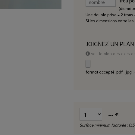
(diamèt
Une double prise = 2 trous /
Si les dimensions entre les 
JOIGNEZ UN PLAN
voir le plan des axes d
format accepté .pdf, .jpg, .
...
€
Surface minimum facturée : 0.5