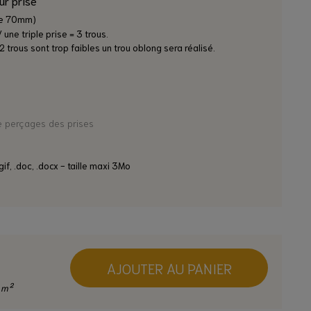
re 70mm)
 une triple prise = 3 trous.
2 trous sont trop faibles un trou oblong sera réalisé.
e perçages des prises
gif, .doc, .docx - taille maxi 3Mo
AJOUTER AU PANIER
 m²