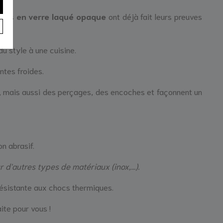
ces en verre laqué opaque
ont déjà fait leurs preuves
u style à une cuisine.
ntes froides.
e, mais aussi des perçages, des encoches et façonnent un
on abrasif.
d'autres types de matériaux (inox,...).
résistante aux chocs thermiques.
te pour vous !