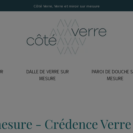
Côté Verre, Verre et miroir sur mesure
UR
DALLE DE VERRE SUR
PAROI DE DOUCHE 
E
MESURE
MESURE
LON DE CRÉDENCE
EMPÉ
lancher
Clair
mon échantillon
errière
xtraclair
erre
esure - Crédence Verre
Texturé
erre pour table
ATEUR DE CRÉDENCE
trage pour une porte fenêtre
coration