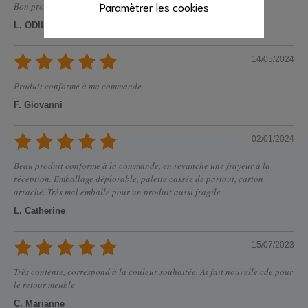
Paramètrer les cookies
Bon produit
L. ODILE
14/05/2024
Produit conforme à ma commande
F. Giovanni
02/01/2024
Beau produit conforme à la commande, en revanche une frayeur à la
réception. Emballage déplorable, palette cassée de partout, carton
arraché. Très mal emballé pour un produit aussi fragile
L. Catherine
15/07/2023
Très contente, correspond à la couleur souhaitée. Ai fait nouvelle cde pour
le retour meuble
C. Marianne