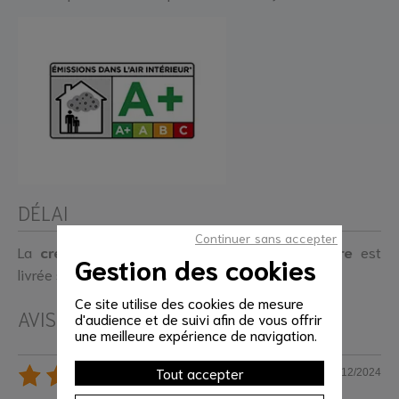
DÉLAI
Continuer sans accepter
La
crédence de cuisine en verre sur mesure
est
Gestion des cookies
livrée sous un délai de 10 à 15 jours.
Ce site utilise des cookies de mesure
AVIS CLIENTS
d'audience et de suivi afin de vous offrir
une meilleure expérience de navigation.
Tout accepter
16/12/2024