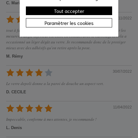
C. Marie Paule
Tout accepter
09/11/2022
Paramètrer les cookies
tout à fait conforme. Seul bémol, quand nous l'avons présentée pour les
mesures, l'angle inférieur est entré en contact avec le carrelage et cela a
occasionné un léger dégât au verre. Je recommande donc de le protéger
mieux avec des adhésifs qu'on retire après la pose.
M. Rémy
30/07/2022
Le verre depoli donne a la paroi de douche un aspect vert.
D. CECILE
11/04/2022
Impeccable, conforme à mes attentes, je recommande !
L. Denis