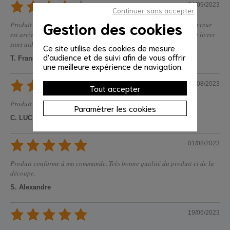
04/09/2023
Continuer sans accepter
Gestion des cookies
Produit conforme à l'attente par contre problème de livraison, le livreur
est arrivé sans prévenir a l'avance et était seul sans être capable de livrer
sans aide.
Ce site utilise des cookies de mesure
d'audience et de suivi afin de vous offrir
T. Francois
une meilleure expérience de navigation.
10/08/2023
Tout accepter
Produit conforme
Paramètrer les cookies
C. LUC
01/08/2023
Produit conforme à ma commande. Très bonne qualité du produit et de la
découpe.
S. Alexandre
19/06/2023