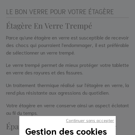
LE BON VERRE POUR VOTRE ÉTAGÈRE
Étagère En Verre Trempé
Parce qu'une étagère en verre est susceptible de recevoir
des chocs qui pourraient l'endommager, il est préférable
de sélectionner un verre trempé.
Le verre trempé permet de mieux protéger votre tablette
en verre des rayures et des fissures.
Un traitement thermique réalisé sur l'étagère en verre, la
rend plus résistante aux agressions du quotidien.
Votre étagère en verre conserve ainsi un aspect éclatant
au fil du temps.
Continuer sans accepter
Épaisseur Pour Étagère En Verre
Gestion des cookies