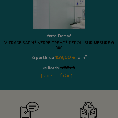
Verre Trempé
VITRAGE SATINÉ VERRE TREMPÉ DÉPOLI SUR MESURE 6
MM
159,00 €
à partir de
le m²
au lieu de
179,00 €
VOIR LE DÉTAIL