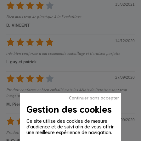
15/02/2021
Bien mais trop de plastique à la l'emballage.
D. VINCENT
14/12/2020
très bien conforme a ma commande emballage et livraison parfaite
l. guy et patrick
27/09/2020
Produit conforme et bien emballé mais les délais de livraison sont trop
longs (presque 1 mois)
Continuer sans accepter
M. Pierre François
Gestion des cookies
Ce site utilise des cookies de mesure
05/09/2020
d'audience et de suivi afin de vous offrir
une meilleure expérience de navigation.
Produit conforme aux attentes.
F. Guillaume