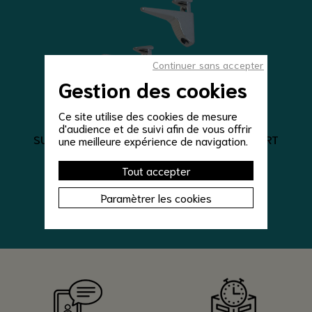
Continuer sans accepter
Gestion des cookies
Ce site utilise des cookies de mesure
Fixation étagère verre
d'audience et de suivi afin de vous offrir
SUPPORT POUR TABLETTE EN VERRE SUPPORT
une meilleure expérience de navigation.
CHROMÉ LOT DE 2
Tout accepter
25,00 €
Paramètrer les cookies
VOIR LE DÉTAIL