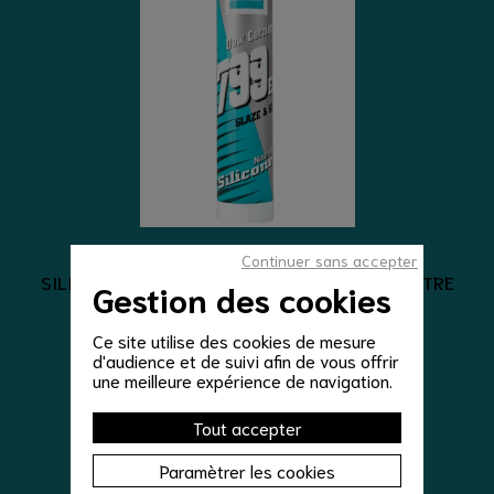
meilleures ventes
Continuer sans accepter
SILICONE D'ÉTANCHÉITÉ CLAIR SILICONE NEUTRE
Gestion des cookies
CLAIR
Ce site utilise des cookies de mesure
8,00 €
d'audience et de suivi afin de vous offrir
une meilleure expérience de navigation.
VOIR LE DÉTAIL
Tout accepter
Paramètrer les cookies