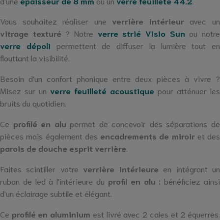
d'une
épaisseur de 8 mm
ou un
verre feuilleté 44.2
.
Vous souhaitez réaliser une
verrière intérieur
avec u
vitrage texturé
? Notre
verre strié Visio Sun
ou notr
verre dépoli
permettent de diffuser la lumière tout en
flouttant la visibilité.
Besoin d'un confort phonique entre deux pièces à vivre ?
Misez sur un
verre feuilleté acoustique
pour atténuer les
bruits du quotidien.
Ce
profilé en alu
permet de concevoir des séparations d
pièces mais également des
encadrements de miroir
et des
parois de douche esprit verrière
.
Faites scintiller votre
verrière intérieure
en intégrant u
ruban de led à l'intérieure du
profil en alu :
bénéficiez ains
d'un éclairage subtile et élégant.
Ce
profilé en aluminium
est livré avec 2 cales et 2 équerres