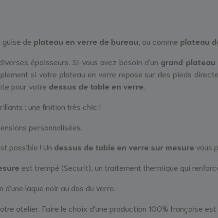
 guise de
plateau en verre de bureau,
ou comme
plateau d
diverses épaisseurs. Si vous avez besoin d'un
grand plateau
ciaplement si votre plateau en verre repose sur des pieds direct
nte pour votre
dessus de table en verre
.
illants : une finition très chic !
ensions personnalisées.
st possible ! Un
dessus de table en verre sur mesure
vous p
esure
est trempé (Securit), un traitement thermique qui renforc
n d'une laque noir au dos du verre.
otre atelier. Faire le choix d'une production 100% française est