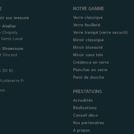
E
NOTRE GAMME
oir sur mesure
Verre classique
Verre feuilleté
 Atelier
e Chapoly
Verre trempé (verre securit)
 Genis Laval
Miroir classique
Miroir biseauté
 - Showroom
t Vincent
Miroir sans tain
Crédence en verre
Plancher en verre
 30 10
Paroi de douche
coteverre.fr
yon
PRESTATIONS
Actualités
Réalisations
Conseil déco
Nos partenaires
A propos