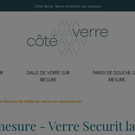
Côté Verre, Verre et miroir sur mesure
UR
DALLE DE VERRE SUR
PAROI DE DOUCHE 
E
MESURE
MESURE
LON DE CRÉDENCE
EMPÉ
lancher
Dessus de table en verre sur mesure noir
Clair
mon échantillon
errière
xtraclair
erre
mesure - Verre Securit l
Texturé
erre pour table
ATEUR DE CRÉDENCE
trage pour une porte fenêtre
coration