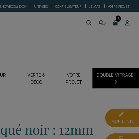
SHOWROOM LYON
UNIVERS
CONFIGURATEUR
LE MAG
VOTRE PROJET
SUR
VERRE &
VOTRE
DOUBLE VITRAGE
DÉCO
PROJET
MON DEVIS
aqué noir : 12mm