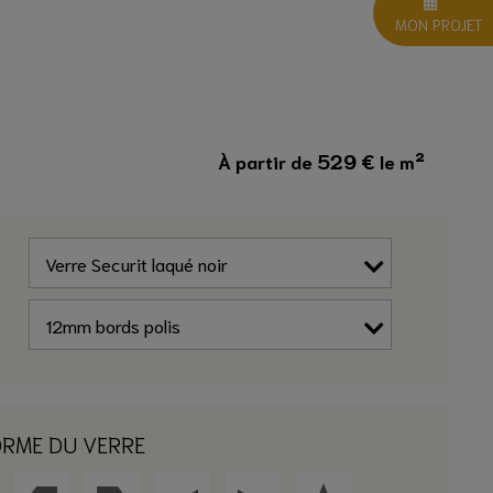
MON PROJET
529
€
À partir de
le m²
ORME DU VERRE