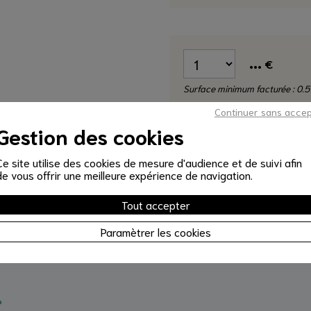
...
€
Surface minimum facturée : 0.5
Continuer sans acce
Gestion des cookies
Livraison à domicil
Ce site utilise des cookies de mesure d'audience et de suivi afin
de vous offrir une meilleure expérience de navigation.
Disponible
à partir de 15€ selon les 
Tout accepter
Paramètrer les cookies
?