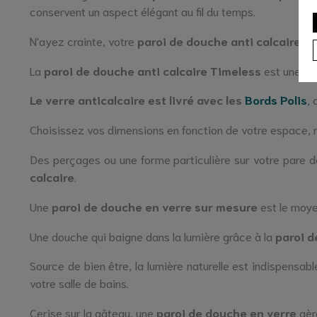
conservent un aspect élégant au fil du temps.
N'ayez crainte, votre
paroi de douche anti calcaire
est
La
paroi de douche anti calcaire
Timeless
est une ma
Le verre anticalcaire est livré avec les
Bords Polis
,
Choisissez vos dimensions en fonction de votre espace, 
Des perçages ou une forme particulière sur votre pare d
calcaire
.
Une
paroi de douche en verre sur mesure
est le moye
Une douche qui baigne dans la lumière grâce à la
paroi d
Source de bien être, la lumière naturelle est indispensab
votre salle de bains.
Cerise sur la gâteau, une
paroi de douche en verre
aère