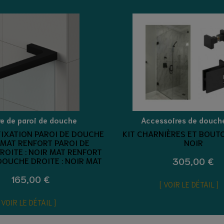
re de paroi de douche
Accessoires de douch
FIXATION PAROI DE DOUCHE
KIT CHARNIÈRES ET BOUT
 MAT RENFORT PAROI DE
NOIR
OITE : NOIR MAT RENFORT
DOUCHE DROITE : NOIR MAT
305,00 €
165,00 €
VOIR LE DÉTAIL
VOIR LE DÉTAIL