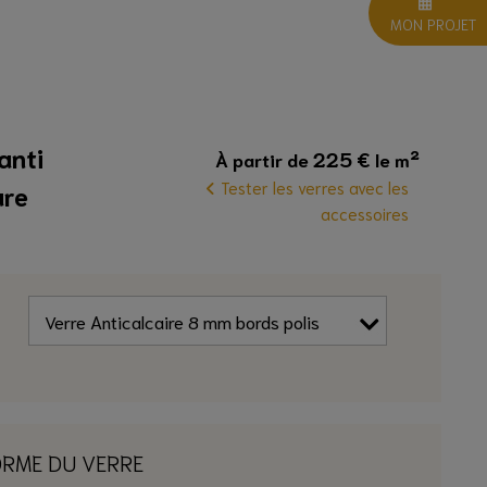
MON PROJET
anti
225
€
À partir de
le m²
Tester les verres avec les
ure
accessoires
ORME DU VERRE