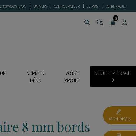
SHOWROOM LYON
UNIVERS
CONFIGURATEUR
LE MAG
VOTRE PROJET
SUR
VERRE &
VOTRE
DOUBLE VITRAGE
DÉCO
PROJET
MON DEVIS
caire 8 mm bords