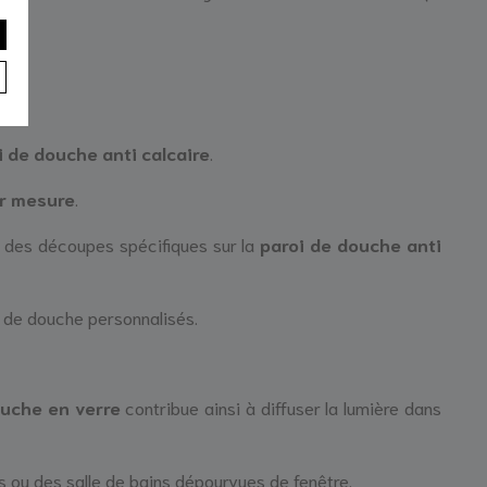
i de douche anti calcaire
.
ur mesure
.
r des découpes spécifiques sur la
paroi de douche anti
s de douche personnalisés.
uche en verre
contribue ainsi à diffuser la lumière dans
ns ou des salle de bains dépourvues de fenêtre.