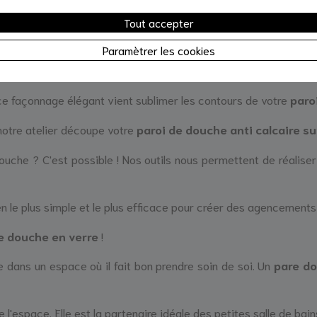
Tout accepter
 garantie 10 ans contre la corrosion.
Paramètrer les cookies
rque du fabricant Saint Gobain.
 ce façonnage élégant vient sublimer les contours de votre
paro
notre atelier découpe votre
paroi de douche anti calcaire s
ouche ? C'est possible ! Nos outils nous permettent de réalise
n le plus simple et le plus efficace pour créer des agencement
e douche en verre
!
le dans un espace où il fait bon prendre soin de soi. Un
pare do
 l'espace. Elle est la partenaire idéale des petites salle de bai