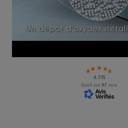
4.7
/5
Basé sur
87
avis