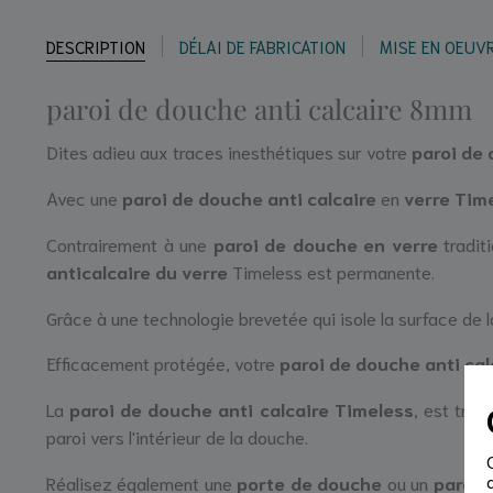
DESCRIPTION
DÉLAI DE FABRICATION
MISE EN OEUV
paroi de douche anti calcaire 8mm
Dites adieu aux traces inesthétiques sur votre
paroi de
Avec une
paroi de douche anti calcaire
en
verre Tim
Contrairement à une
paroi de douche en verre
traditi
anticalcaire du verre
Timeless est permanente.
Grâce à une technologie brevetée qui isole la surface de 
Efficacement protégée, votre
paroi de douche anti cal
La
paroi de douche anti calcaire
Timeless
, est trai
paroi vers l'intérieur de la douche.
Réalisez également une
porte de douche
ou un
pare b