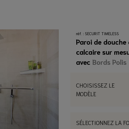
ION
marquise
oiture
arde Corps en Verre
rre
rre sur mesure
mesure
cone d'étanchéité clair
réf. : SECURIT TIMELESS
cone d'étanchéité clair
 mesure
0 €
Paroi de douche 
0 €
JOUTER
calcaire sur mes
OUTER
avec
Bords Polis
CHOISISSEZ LE
MODÈLE
SÉLECTIONNEZ LA F