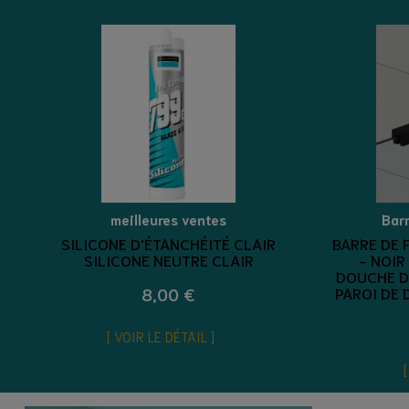
meilleures ventes
Bar
SILICONE D'ÉTANCHÉITÉ CLAIR
BARRE DE 
SILICONE NEUTRE CLAIR
- NOIR
DOUCHE DR
PAROI DE 
8,00 €
VOIR LE DÉTAIL