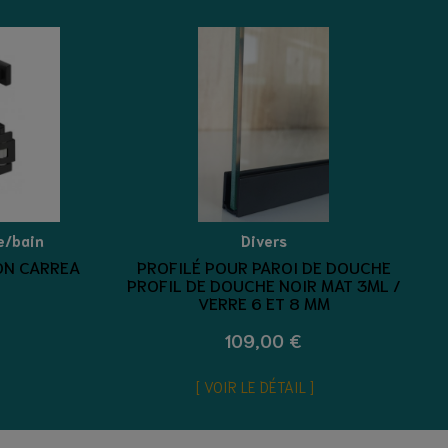
e/bain
Divers
ON CARREA
PROFILÉ POUR PAROI DE DOUCHE
PROFIL DE DOUCHE NOIR MAT 3ML /
VERRE 6 ET 8 MM
109,00 €
VOIR LE DÉTAIL