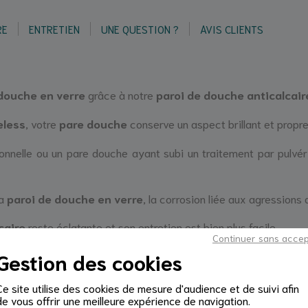
RE
ENTRETIEN
UNE QUESTION ?
AVIS CLIENTS
 douche en verre
grâce à notre
paroi de douche anticalcai
eless
, votre
pare douche
conserve un aspect brillant et propr
onnelle ou un pare douche ayant subi un traitement par pulvéri
la
paroi de douche en verre
, la corrosion liée aux agressions 
caire
reste éclatante et son entretien est bien plus facile.
Continuer sans acce
tée sur une seule face. Lors de l'installation de votre
verre Tim
Gestion des cookies
Ce site utilise des cookies de mesure d'audience et de suivi afin
de vous offrir une meilleure expérience de navigation.
aignoire anti calcaire,
le
verre Timeless
vous permet de cré