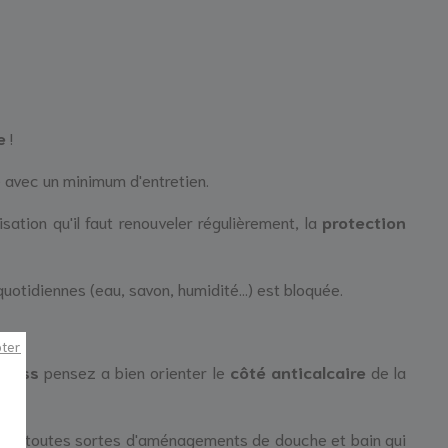
re
!
e avec un minimum d'entretien.
sation qu'il faut renouveler régulièrement, la
protection
quotidiennes (eau, savon, humidité...) est bloquée.
pter
eless
pensez a bien orienter le
côté anticalcaire
de la
er toutes sortes d'aménagements de douche et bain qui