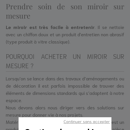
Prendre soin de son miroir sur
mesure
Le miroir est très facile à entretenir
. Il se nettoie
avec un chiffon doux et un produit d'entretien non abrasif
(type produit à vitre classique).
POURQUOI ACHETER UN MIROIR SUR
MESURE ?
Lorsqu’on se lance dans des travaux d’aménagements ou
de décoration il est parfois impossible de trouver des
éléments de dimensions standards qui s’adaptent à notre
espace.
Nous devons alors nous diriger vers des solutions sur
mesure pour donner vie à nos projets.
Continuer sans accepter
Matériau noble et durable, un
miroir sur mesure
est un
produit qui donne immédiatement du cachet à une pièce