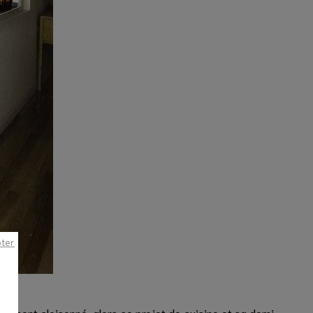
pter
talement cloisonné, alors ce projet de cuisine et sa demi-