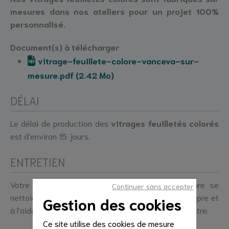
mesures dans nos ateliers pour un projet 100%
personnalisé.
Document(s) à télécharger
vitrage-feuillete-colore-vanceva-sur-
mesure.pdf (2.42 Mo)
DÉLAI
Le délai de production des
vitrages feuilletés colorés
est d'environ 15 jours.
ENTRETIEN
Votre vitrage feuilleté coloré fabriqué sur mesure se
Continuer sans accepter
nettoie très facilement avec un chiffon doux et propre et
Gestion des cookies
à l'aide d'un produit ménager du type nettoyant à vitre.
Ce site utilise des cookies de mesure