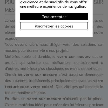
POURQUOI ACHETER UN VERRE SUR
d'audience et de suivi afin de vous offrir
une meilleure expérience de navigation.
MESURE ?
Tout accepter
Lorsqu’on se lance dans des travaux d’aménagements ou
Paramètrer les cookies
de décoration il est parfois impossible de trouver des
éléments de dimensions standards qui s’adaptent à notre
espace.
Nous devons alors nous diriger vers des solutions sur
mesure pour donner vie à nos projets.
Matériau noble et durable, le
verre sur mesure
est un
produit qui valorise nos réalisations contrairement à
d’autres matériaux plus classiques ou moins esthétiques.
Choisir un
verre sur mesure
c’est aussi se démarquer
des courants traditionnels principalement avec un
verre
texturé
ou un
verre coloré
. Des vitrages qui donnent le
ton de manière délicate.
En effet, un
verre sur mesure
n’alourdit pas la pièce.
C’est le matériau idéal pour créer des intérieurs spacieux