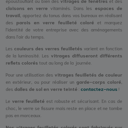
époustouflant ou bien des
vitrages de fenêtres
et des
cloisons en verre
vitaminés. Dans les
espaces de
travail
, apportez du tonus dans vos bureaux en réalisant
des
parois en verre feuilleté coloré
et marquez
l'identité de votre entreprise avec des aménagements
dans l'air du temps.
Les
couleurs des verres feuilletés
varient en fonction
de la luminosité. Les
vitrages diffuseront différents
reflets colorés
tout au long de la journée.
Pour une utilisation des
vitrages feuilletés de couleur
en extérieur, ou pour réaliser un
garde-corps coloré
,
des
dalles de sol en verre teinté
:
contactez-nous
!
Le
verre feuilleté
est robuste et sécurisant. En cas de
choc, le verre se fissure mais reste en place et ne tombe
pas en morceaux.
Nos vitrages feuilletés colorés sont fabriqués sur