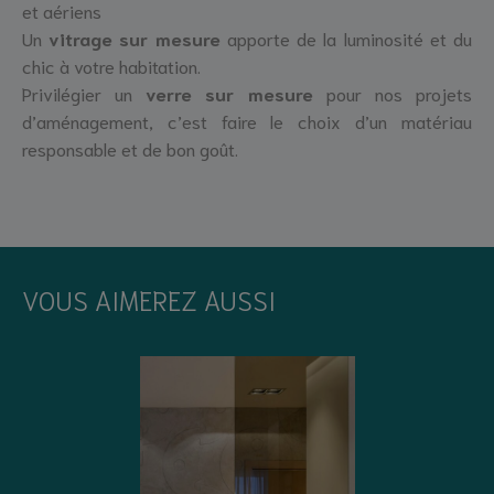
et aériens
Un
vitrage sur mesure
apporte de la luminosité et du
chic à votre habitation.
Privilégier un
verre sur mesure
pour nos projets
d’aménagement, c’est faire le choix d’un matériau
responsable et de bon goût.
VOUS AIMEREZ AUSSI