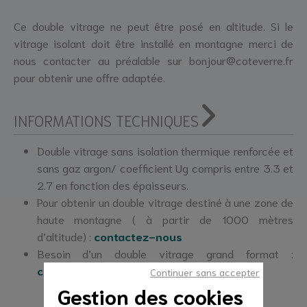
Ce double vitrage ne peut être posé en altitude. Si le
vitrage isolant doit être installé en montagne merci de
nous contacter au préalable sur bonjour@coteverre.fr
pour obtenir une offre adaptée.
INFORMATIONS TECHNIQUES
Double vitrage sans isolation thermique renforcée et
sans gaz argon/ coefficient Ug compris entre 3.3 et
2.7 en fonction des épaisseurs.
Pour obtenir un double vitrage destiné à une zone de
haute montagne ( à partir de 1000 mètres
d’altitude) :
contactez-nous
Besoin d’un double vitrage grand format :
contactez-nous
Continuer sans accepter
Gestion des cookies