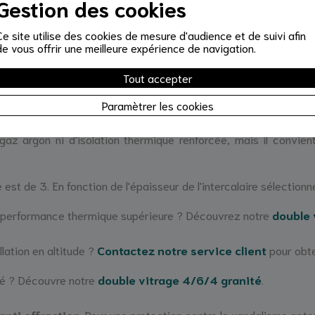
Gestion des cookies
Ce site utilise des cookies de mesure d'audience et de suivi afin
de vous offrir une meilleure expérience de navigation.
tué de deux verres de 4mm d'épaisseur, séparés par un espace d'
Tout accepter
e, vitrage de porte,...
Paramètrer les cookies
6/4
est de 83% et le facteur solaire est de 80%.
az argon ni d'isolation thermique renforcée, mais il convie
 est de 3. En fonction de l'épaisseur de l'intercalaire sélectionné
performance thermique supérieure ? Découvrez notre
double 
llation en altitude ?
Contactez notre service client
pour obte
ré ? Découvre notre
double vitrage 4/6/4 granité
.
anti effraction
. Pour une protection contre le vandalisme opt