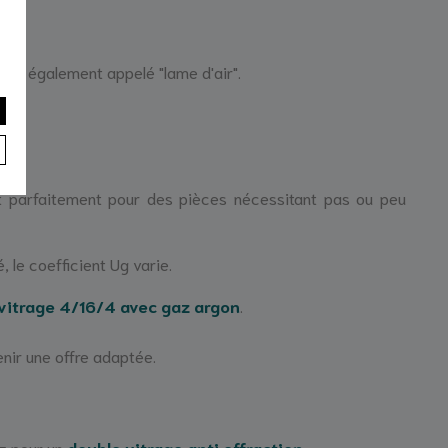
air également appelé "lame d'air".
nt parfaitement pour des pièces nécessitant pas ou peu
, le coefficient Ug varie.
vitrage 4/16/4 avec gaz argon
.
nir une offre adaptée.
ez pour un
double vitrage anti effraction
.