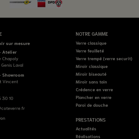
E
NOTRE GAMME
oir sur mesure
Verre classique
Verre feuilleté
 Atelier
e Chapoly
Verre trempé (verre securit)
 Genis Laval
Miroir classique
Miroir biseauté
 - Showroom
t Vincent
Miroir sans tain
Crédence en verre
Plancher en verre
 30 10
Paroi de douche
coteverre.fr
yon
PRESTATIONS
Actualités
Réalisations