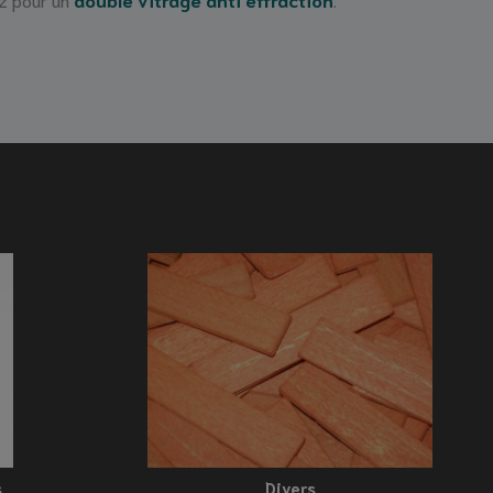
s
Divers