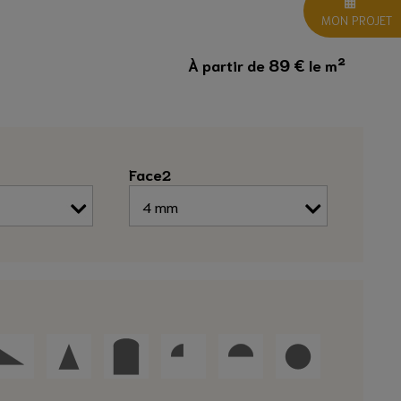
MON PROJET
89
€
À partir de
le m²
Face2