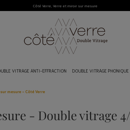
Côté Verre, Verre et miroir sur mesure
UBLE VITRAGE ANTI-EFFRACTION
DOUBLE VITRAGE PHONIQUE
 sur mesure - Côté Verre
RE DOUBLE VITRAGE
RE DOUBLE VITRAGE
RE DOUBLE VITRAGE
 accessoires
 accessoires
 accessoires
sure - Double vitrage 4