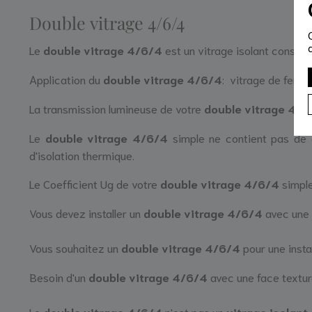
Double vitrage 4/6/4
Le
double vitrage 4/6/4
est un vitrage isolant consti
Application du
double vitrage 4/6/4
: vitrage de fenêtr
La transmission lumineuse de votre
double vitrage 4/
Le
double vitrage 4/6/4
simple ne contient pas de g
d'isolation thermique.
Le Coefficient Ug de votre
double vitrage 4/6/4
simple
Vous devez installer un
double vitrage 4/6/4
avec une 
Vous souhaitez un
double vitrage 4/6/4
pour une insta
Besoin d'un
double vitrage 4/6/4
avec une face textu
Le
double vitrage 4/6/4
n'est pas un
vitrage isolant 