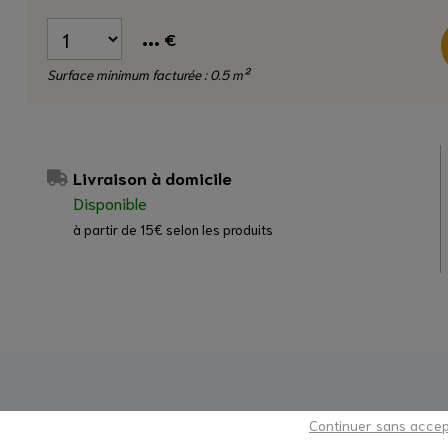
...
€
Surface minimum facturée : 0.5 m²
Livraison à domicile
Disponible
à partir de 15€ selon les produits
 ŒUVRE
UNE QUESTION ?
AVIS CLIENTS
Continuer sans acce