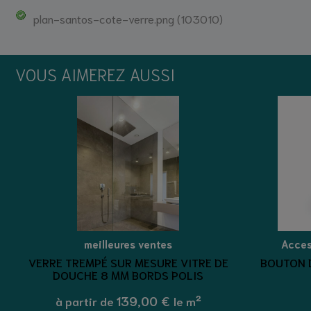
plan-santos-cote-verre.png (103010)
VOUS AIMEREZ AUSSI
meilleures ventes
Acces
VERRE TREMPÉ SUR MESURE VITRE DE
BOUTON 
DOUCHE 8 MM BORDS POLIS
139,00 €
à partir de
le m²