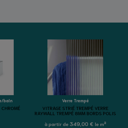
e/bain
Verre Trempé
1 CHROMÉ
VITRAGE STRIÉ TREMPÉ VERRE
RAYWALL TREMPÉ 8MM BORDS POLIS
349,00 €
à partir de
le m²