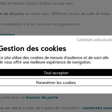
ble en finition chromé brillant ou noir mat.
te de douche
se marie avec différents styles de salle de bains.
e minimaliste car les vis sont non apparentes.
aisseur.
Continuer sans acce
 en verre de 50kg maximum et de 2000 x 1000 mm de dimensi
Gestion des cookies
sitionner les
charnières
en toute sécurité.
Ce site utilise des cookies de mesure d'audience et de suivi afin
de vous offrir une meilleure expérience de navigation.
erre
Tout accepter
 180°: ouverture vers l'intérieur ou vers l'extérieur de la douche
Paramètrer les cookies
 permet à la
porte de douche
de se placer à 90° lors de sa f
ssociée avec un
bouton de porte
.
he en verre
en plus de la paire de charnières :
contactez nou