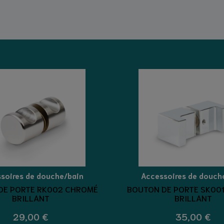
soires de douche/bain
Accessoires de douch
DE PORTE RK002 CHROMÉ
BOUTON DE PORTE SK00
BRILLANT
BRILLANT
29,00 €
35,00 €