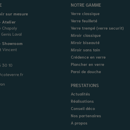
E
NOTRE GAMME
oir sur mesure
Verre classique
Verre feuilleté
 Atelier
e Chapoly
Verre trempé (verre securit)
 Genis Laval
Miroir classique
Miroir biseauté
 - Showroom
t Vincent
Miroir sans tain
Crédence en verre
Plancher en verre
 30 10
Paroi de douche
coteverre.fr
yon
PRESTATIONS
Actualités
Réalisations
Conseil déco
Nos partenaires
A propos