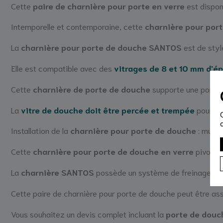
Cette
paire de charnière pour porte en verre
est disponi
Intemporelle et contemporaine, cette
charnière pour por
La
charnière pour porte de douche SANTOS
est de styl
Elle est compatible avec des
vitrages de 8 et 10 mm d'ép
Cette
charnière de porte de douche
supporte une porte
La
vitre de douche doit être percée et trempée
pour po
Installation de la
charnière pour porte de douche
: mur/v
Cette
charnière pour porte de douche en verre
pivote à
La
charnière SANTOS
possède un système de freinage qui
Cette paire de charnière pour porte de douche peut être a
Vous souhaitez un devis complet incluant la
porte de douc