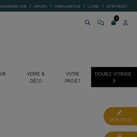
SHOWROOM LYON
UNIVERS
CONFIGURATEUR
LE MAG
VOTRE PROJET
SUR
VERRE &
VOTRE
DOUBLE VITRAGE
DÉCO
PROJET
MON DEVIS