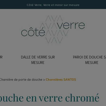
Côté Verre, Verre et miroir sur mesure
UR
DALLE DE VERRE SUR
PAROI DE DOUCHE 
E
MESURE
MESURE
LON DE CRÉDENCE
EMPÉ
lancher
Charnière de porte de douche
Charnières SANTOS
Clair
mon échantillon
errière
xtraclair
erre
ouche en verre chromé
Texturé
erre pour table
ATEUR DE CRÉDENCE
trage pour une porte fenêtre
coration