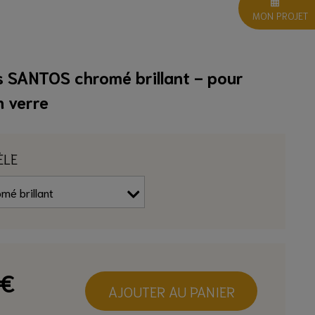
MON PROJET
s SANTOS chromé brillant - pour
n verre
ÈLE
€
AJOUTER AU PANIER