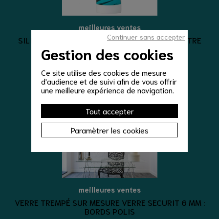
meilleures ventes
Continuer sans accepter
SILICONE D'ÉTANCHÉITÉ CLAIR SILICONE NEUTRE
CLAIR
Gestion des cookies
8,00 €
Ce site utilise des cookies de mesure
d'audience et de suivi afin de vous offrir
VOIR LE DÉTAIL
une meilleure expérience de navigation.
Tout accepter
Paramètrer les cookies
meilleures ventes
VERRE TREMPÉ SUR MESURE VERRE SECURIT 6 MM :
BORDS POLIS