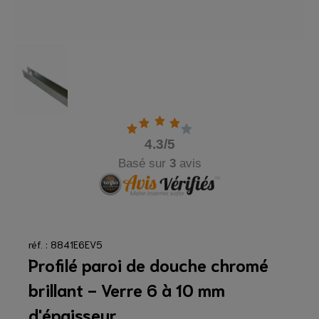
4.3
/5
Basé sur
3
avis
réf. : 8841E6EV5
Profilé paroi de douche chromé
brillant - Verre 6 à 10 mm
d'épaisseur