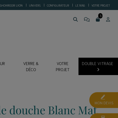
SHOWROOM LYON
UNIVERS
CONFIGURATEUR
LE MAG
VOTRE PROJET
SUR
VERRE &
VOTRE
DOUBLE VITRAGE
DÉCO
PROJET
MON DEVIS
e douche Blanc Mat