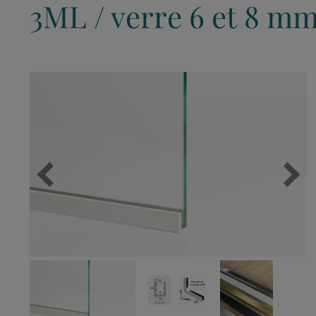
3ML / verre 6 et 8 m
Accessoires de douche/bain
Protection en verre pour ilot
APPLICAT
Verre pour 
Échantillon miroir
Verre Granité
Pare douche sur mesure
Verre pour t
Rambarde et G
Verre Texturé
Plateau en ve
ACCESSOIRES DE POSE
Échantillon de verre
Etagère en ve
ACCESSOIRES DE POSE
Verrière sur 
Adhésif pour miroir - MASTIC
Sili
VERRE FEUILLETÉ
Fixation miroir ronde
Sili
SILICONE 817
Marquise sur
8,0
8,00 €
8,0
10,00 €
Vitrage 44.2
A
AJOUTER
AJ
Vitrage 33.2
AJOUTER
Vitrage opale
Vitrage phonique
Vitrage 55.2
Vitrage SP10
Verre Feuilleté Clair
Verre Feuilleté Translucide
Verre Feuilleté Coloré