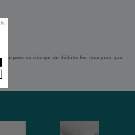
pter
nique peut se charger de déduire les jeux pour que