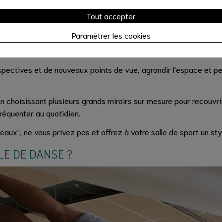
nté ou texturé, de cadre épais ou de joints voyants. Le miroir doi
Tout accepter
Paramètrer les cookies
implique un déploiement de mouvements et de la circulation (comme
spectives et de nouveaux points de vue, agrandir l'espace et per
 En choisissant plusieurs grands miroirs sur mesure pour recouvrir
réquenter au quotidien.
eaux", ne vous privez pas et offrez à votre salle de sport un styl
LE DE DANSE ?