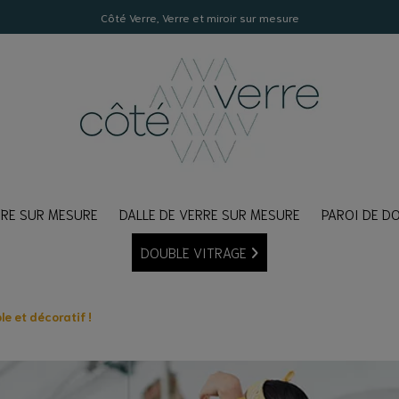
Côté Verre, Verre et miroir sur mesure
RE SUR MESURE
DALLE DE VERRE SUR MESURE
PAROI DE D
DOUBLE VITRAGE
LON DE CRÉDENCE
EMPÉ
lancher
Clair
le et décoratif !
mon échantillon
errière
xtraclair
erre
Texturé
erre pour table
ATEUR DE CRÉDENCE
trage pour une porte fenêtre
coration