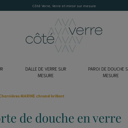
Côté Verre, Verre et miroir sur mesure
UR
DALLE DE VERRE SUR
PAROI DE DOUCHE 
E
MESURE
MESURE
LON DE CRÉDENCE
EMPÉ
lancher
Charnières MARINE chromé brillant
Clair
mon échantillon
errière
xtraclair
erre
rte de douche en verre
Texturé
erre pour table
ATEUR DE CRÉDENCE
trage pour une porte fenêtre
coration