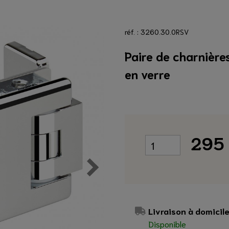
ION
marquise
oiture
arde Corps en Verre
rre
réf. : 3260.30.0RSV
rre sur mesure
Paire de charnière
mesure
cone d'étanchéité clair
cone d'étanchéité clair
 mesure
0 €
en verre
0 €
JOUTER
OUTER
295
Livraison à domicil
Disponible