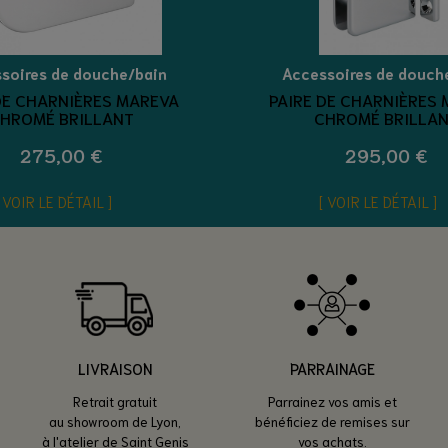
soires de douche/bain
Accessoires de douch
DE CHARNIÈRES MAREVA
PAIRE DE CHARNIÈRES
HROMÉ BRILLANT
CHROMÉ BRILLA
275,00 €
295,00 €
VOIR LE DÉTAIL
VOIR LE DÉTAIL
LIVRAISON
PARRAINAGE
Retrait gratuit
Parrainez vos amis et
au showroom de Lyon,
bénéficiez de remises sur
à l'atelier de Saint Genis
vos achats.