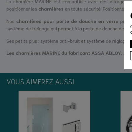
La charnière MARINE est compatible avec des vitrages d
positionner les
charnières
en toute sécurité. Positionnement
Nos
charnières pour porte de douche en verre
pivote
système de freinage qui permet à la porte de douche de se 
Ses petits plus
: système anti-bruit et système de réglage d'a
Les charnières MARINE du fabricant ASSA ABLOY
, son
VOUS AIMEREZ AUSSI