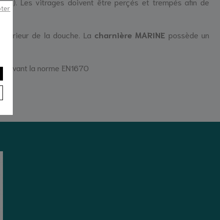
m). Les vitrages doivent être perçés et trempés afin de
pter
'extérieur de la douche. La
charnière MARINE
possède un
ée suivant la norme EN1670