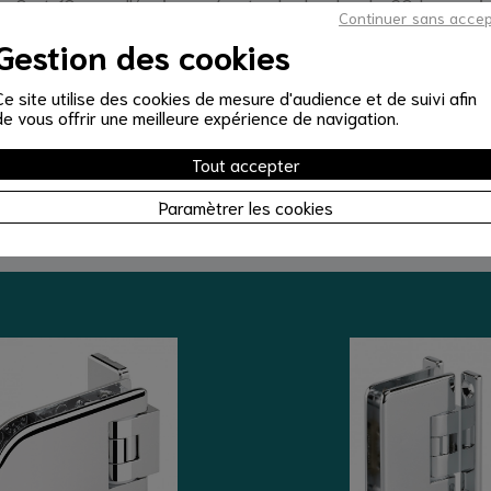
e 8 et 10 mm d'épaisseur (porte de douche de 60 kg maximu
Continuer sans acce
 de la charnière sur le mur.
Gestion des cookies
nt à 180°, et s'ouvrent aussi bien vers l'intérieur que vers l
Ce site utilise des cookies de mesure d'audience et de suivi afin
placer à 90° lors de sa fermeture.
de vous offrir une meilleure expérience de navigation.
ngle précis, livrée avec vis de fixation , garantie 5 ans , test
Tout accepter
t conditionnées par 2 (une paire).
Paramètrer les cookies